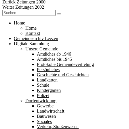
Beitragsnavigation
Vorheriger
Zurück
Zeitungen 2000
Nächster
Beitrag:
Weiter
Zeitungen 2002
Suchen
Beitrag:
Suchen
nach:
Home
Home
Kontakt
Gemeindearchiv Leezen
Digitale Sammlung
Unsere Gemeinde
Amtliches ab 1946
Amtliches bis 1945
Protokolle Gemeindevertretung
Persönliches
Geschichte und Geschichten
Landkarten
Schule
Kindergarten
Polizei
Dorfentwicklung
Gewerbe
Landwirtschaft
Bauwesen
Soziales
Verkehr, Straßenwesen