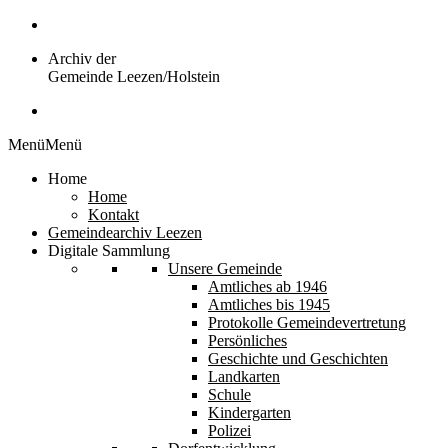
Zum
Inhalt
Archiv der
springen
Gemeinde Leezen/Holstein
Menü
Menü
Home
Home
Kontakt
Gemeindearchiv Leezen
Digitale Sammlung
Unsere Gemeinde
Amtliches ab 1946
Amtliches bis 1945
Protokolle Gemeindevertretung
Persönliches
Geschichte und Geschichten
Landkarten
Schule
Kindergarten
Polizei